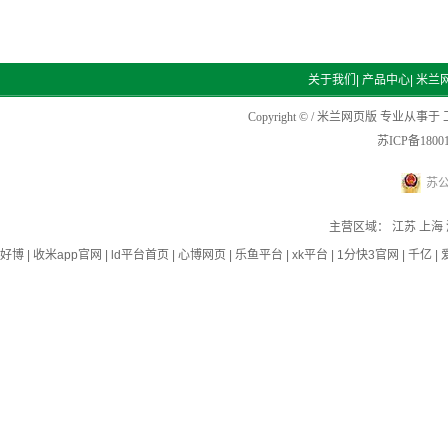
关于我们
|
产品中心
|
米兰
Copyright © / 米兰网页版 专业从事于
苏ICP备1800
苏公
主营区域：
江苏
上海
好博
|
收米app官网
|
ld平台首页
|
心博网页
|
乐鱼平台
|
xk平台
|
1分快3官网
|
千亿
|