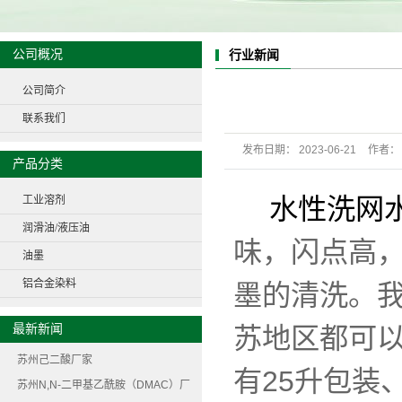
公司概况
行业新闻
公司简介
联系我们
发布日期：
2023-06-21
作者：
产品分类
operate=/3 decimal=1}
水性洗网
工业溶剂
润滑油/液压油
味，闪点高
油墨
铝合金染料
墨的清洗
。
最新新闻
苏地区都可以
苏州己二酸厂家
有25升包装、
苏州N,N-二甲基乙酰胺（DMAC）厂