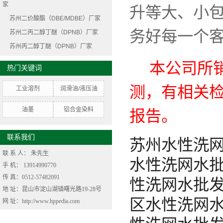
家
升等大、小包
苏州二价酸酯（DBE/MDBE）厂家
务好每一个
苏州二丙二醇丁醚（DPNB）厂家
苏州丙二醇丁醚（DPNB）厂家
本公司所
热门关键词
测，有相关检
工业溶剂
润滑油/液压油
油墨
铝合金染料
报告。
联系我们
苏州水性洗
联 系 人：
朱先生
水性洗网水
手 机：
13914990770
传 真：0512-57482091
性洗网水批
地 址：昆山市淀山湖镇曙光路19-28号
区
水性洗网
网 址：http://www.hppedia.com