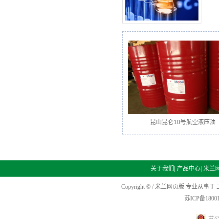
昆山昆仑10号航空液压油
关于我们
|
产品中心
|
米兰
Copyright © / 米兰网页版 专业从事于
苏ICP备1800