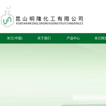
米兰(中国)
关于我们
产品中心
米兰网
公司简介
工业溶剂
公司新
联系我们
润滑油/液压油
行业新
油墨
技术知
铝合金染料