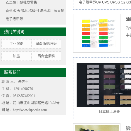
电子级甲醇UP UPS UPSS G2 G3
乙二醇丁醚批发零售
香蕉水 天那水 稀释剂 洗枪水厂家直销
电子级甲醇
油
为
热门关键词
中
工业溶剂
润滑油/液压油
油墨
铝合金染料
联系我们
联 系 人：
朱先生
手 机：
13914990770
传 真：0512-57482091
地 址：昆山市淀山湖镇曙光路19-28号
网 址：http://www.hppedia.com
日本精工油墨
铝