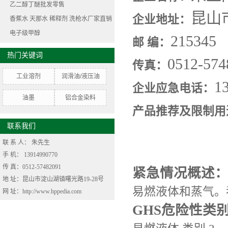
乙二醇丁醚批发零售
昆山
企业地址：
香蕉水 天那水 稀释剂 洗枪水厂家直销
电子级甲醇
215345
邮 编：
热门关键词
0512-574
传真：
工业溶剂
润滑油/液压油
1
企业应急电话：
油墨
铝合金染料
产品推荐及限制用
联系我们
联 系 人：
朱先生
手 机：
13914990770
传 真：0512-57482091
紧急情况概述
地 址：昆山市淀山湖镇曙光路19-28号
易燃液体和蒸气。
网 址：http://www.hppedia.com
GHS危险性类