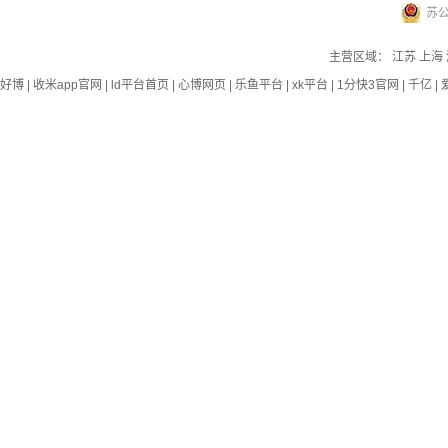
苏公
主营区域：
江苏
上海
好博
|
收米app官网
|
ld平台首页
|
心博网页
|
乐鱼平台
|
xk平台
|
1分快3官网
|
千亿
|