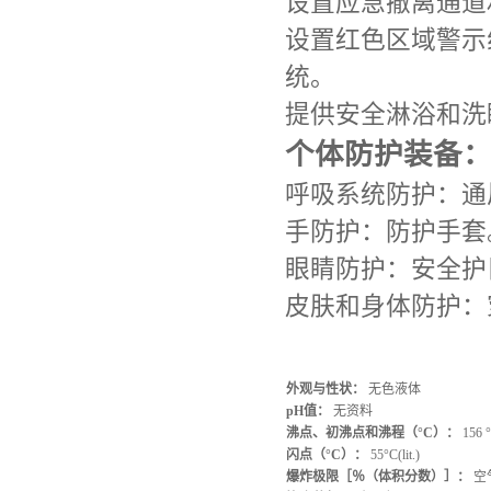
设置应急撤离通道
设置红色区域警示
统。
提供安全淋浴和洗
个体防护装备
呼吸系统防护：通
手防护：防护手套
眼睛防护：安全护
皮肤和身体防护：
外观与性状：
无色液体
pH值：
无资料
沸点、初沸点和沸程（°C）：
156 °C
闪点（°C）：
55°C(lit.)
爆炸极限［％（体积分数）］：
空