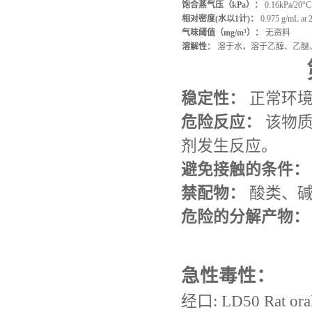
饱合蒸气压（kPa）：
0.16kPa/20°C
相对密度(水以1计)：
0.975 g/mL at 25
气味阈值（mg/m³）：
无资料
溶解性：
溶于水，溶于乙醇、乙醚
稳定性：
正常环境
危险反应：
该物质
剂发生反应。
避免接触的条件：
禁配物：
酸类、碱
危险的分解产物：
急性毒性：
经口: LD50 Rat oral