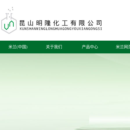
米兰(中国)
关于我们
产品中心
米兰网
公司简介
工业溶剂
公司新
联系我们
润滑油/液压油
行业新
油墨
技术知
铝合金染料