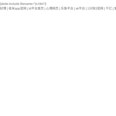
{dede:include filename="js.htm"/}
好博
|
收米app官网
|
ld平台首页
|
心博网页
|
乐鱼平台
|
xk平台
|
1分快3官网
|
千亿
|