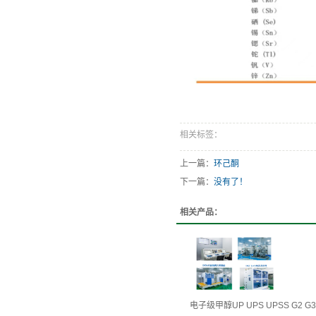
相关标签：
上一篇：
环己酮
下一篇：
没有了！
相关产品：
电子级甲醇UP UPS UPSS G2 G3