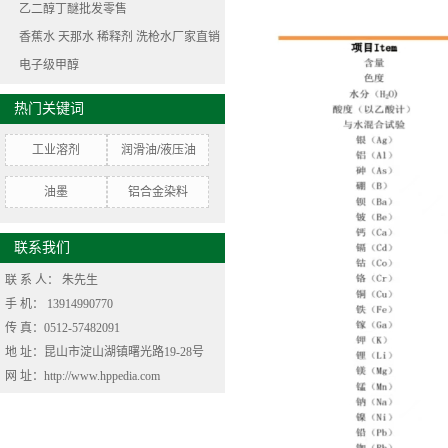
乙二醇丁醚批发零售
香蕉水 天那水 稀释剂 洗枪水厂家直销
电子级甲醇
热门关键词
工业溶剂
润滑油/液压油
油墨
铝合金染料
联系我们
联 系 人：
朱先生
手 机：
13914990770
传 真：0512-57482091
地 址：昆山市淀山湖镇曙光路19-28号
网 址：http://www.hppedia.com